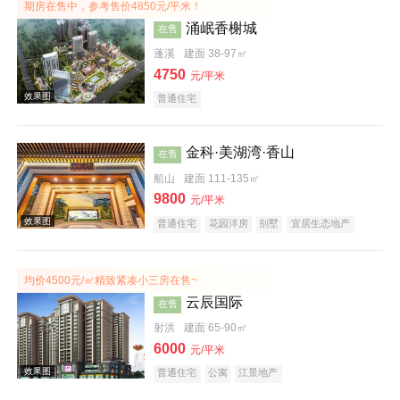
期房在售中，参考售价4850元/平米！
涌岷香榭城
在售
蓬溪
建面 38-97㎡
4750
元/平米
普通住宅
金科·美湖湾·香山
在售
船山
建面 111-135㎡
效果图
9800
元/平米
普通住宅
花园洋房
别墅
宜居生态地产
均价4500元/㎡精致紧凑小三房在售~
云辰国际
在售
射洪
建面 65-90㎡
6000
元/平米
效果图
普通住宅
公寓
江景地产