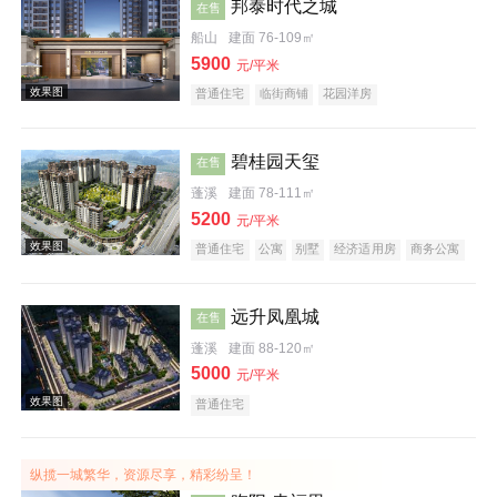
邦泰时代之城
在售
船山
建面 76-109㎡
5900
元/平米
普通住宅
临街商铺
花园洋房
效果图
碧桂园天玺
在售
蓬溪
建面 78-111㎡
5200
元/平米
普通住宅
公寓
别墅
经济适用房
商务公寓
写字楼商铺
潜力楼盘
宜居生态地产
名企盘
远升凤凰城
在售
蓬溪
建面 88-120㎡
5000
元/平米
普通住宅
纵揽一城繁华，资源尽享，精彩纷呈！