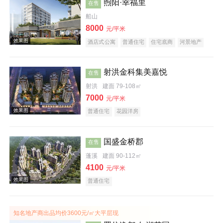
煦阳·幸福里
在售
效果图
船山
8000
元/平米
酒店式公寓
普通住宅
住宅底商
河景地产
射洪金科集美嘉悦
在售
射洪
建面 79-108㎡
效果图
7000
元/平米
普通住宅
花园洋房
国盛金桥郡
在售
蓬溪
建面 90-112㎡
4100
元/平米
效果图
普通住宅
知名地产商出品均价3600元/㎡大平层现