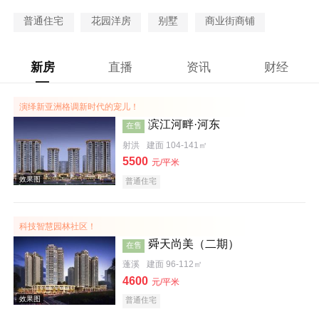
普通住宅
花园洋房
别墅
商业街商铺
新房
直播
资讯
财经
演绎新亚洲格调新时代的宠儿！
滨江河畔·河东
在售
射洪
建面 104-141㎡
5500
元/平米
普通住宅
科技智慧园林社区！
舜天尚美（二期）
在售
蓬溪
建面 96-112㎡
4600
元/平米
普通住宅