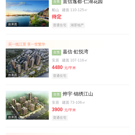
置信逸都·仁湖花园
在售
船山
建面 110-125㎡
待定
普通住宅
湖景地产
效果图
买一线江景 享一世繁华
嘉信·虹悦湾
在售
安居
建面 107-116㎡
4480
元/平米
普通住宅
效果图
烨宇·锦绣江山
在售
安居
建面 73-106㎡
3900
元/平米
普通住宅
效果图