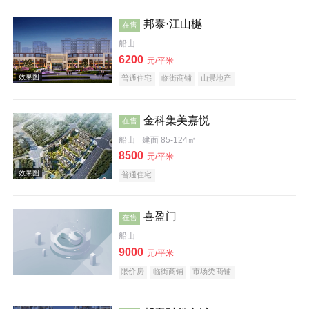
邦泰·江山樾
在售
效果图
船山
6200
元/平米
普通住宅
临街商铺
山景地产
金科集美嘉悦
在售
船山
建面 85-124㎡
8500
元/平米
效果图
普通住宅
喜盈门
在售
船山
9000
元/平米
限价房
临街商铺
市场类商铺
效果图