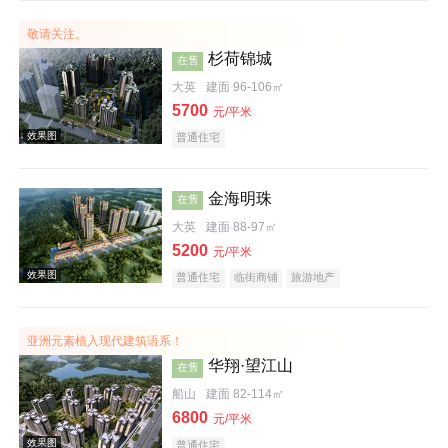
敬请关注。
杉荷锦城
在售
大英
建面 96-106㎡
5700
元/平米
效果图
普通住宅
金海明珠
在售
大英
建面 88-97㎡
5200
元/平米
普通住宅
临街商铺
旅游地产
效果图
亚洲元素植入现代建筑语系！
华翔·望江山
在售
船山
建面 82-114㎡
6800
元/平米
普通住宅