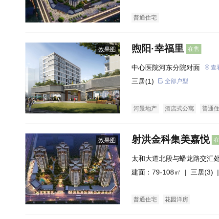
普通住宅
煦阳·幸福里
在售
效果图
中心医院河东分院对面
查
三居(1)
全部户型
河景地产
酒店式公寓
普通
射洪金科集美嘉悦
效果图
太和大道北段与蟠龙路交汇
建面：79-108㎡ |
三居(3)
|
普通住宅
花园洋房