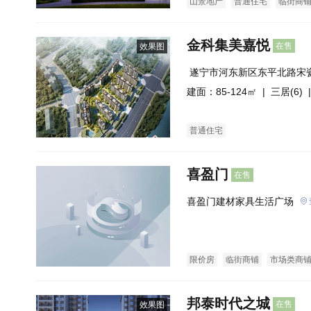
山景地产
普通住宅
临街商
金科集美嘉悦
在售
效果图
 遂宁市河东新区东平北路宋
建面：85-124㎡ |
三居(6)
|
普通住宅
喜盈门
在售
喜盈门建材家具生活广场
限价房
临街商铺
市场类商
邦泰时代之城
在售
效果图