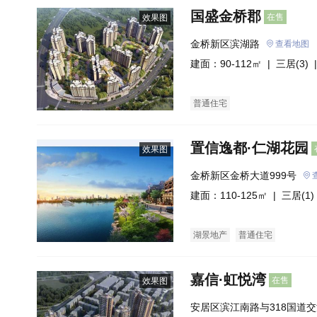
国盛金桥郡
在售
效果图
金桥新区滨湖路
查看地图
建面：90-112㎡ |
三居(3)
|
普通住宅
置信逸都·仁湖花园
效果图
金桥新区金桥大道999号
建面：110-125㎡ |
三居(1)
湖景地产
普通住宅
嘉信·虹悦湾
在售
效果图
安居区滨江南路与318国道