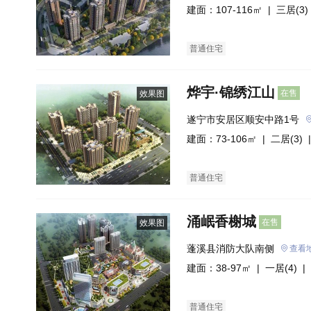
建面：107-116㎡ |
三居(3)
普通住宅
烨宇·锦绣江山
在售
效果图
遂宁市安居区顺安中路1号
建面：73-106㎡ |
二居(3)
|
普通住宅
涌岷香榭城
在售
效果图
蓬溪县消防大队南侧
查看
建面：38-97㎡ |
一居(4)
| 
普通住宅