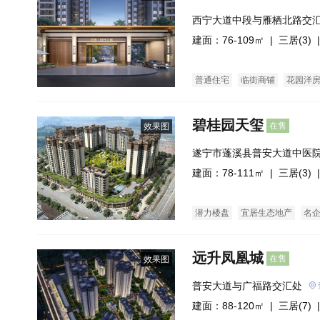
西宁大道中段与雁栖北路交
校旁）
建面：76-109㎡ |
三居(3)
|
普通住宅
临街商铺
花园洋
碧桂园天玺
在售
效果图
遂宁市蓬溪县普安大道中医
建面：78-111㎡ |
三居(3)
|
潜力楼盘
宜居生态地产
名
远升凤凰城
在售
效果图
普安大道与广福路交汇处
建面：88-120㎡ |
三居(7)
|