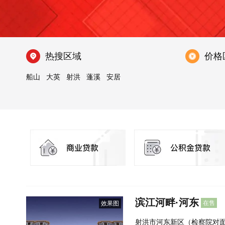
热搜区域
价格
船山
大英
射洪
蓬溪
安居
滨江河畔·河东
在售
效果图
射洪市河东新区（检察院对