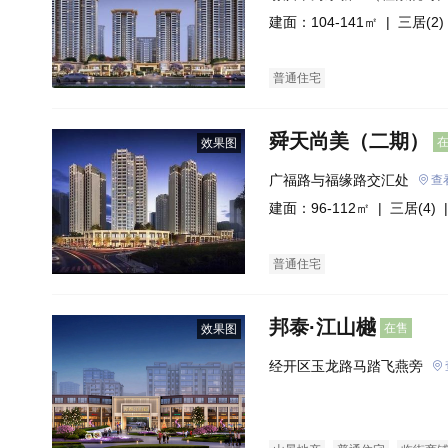
建面：104-141㎡ |
三居(2)
普通住宅
舜天尚美（二期）
效果图
广福路与福缘路交汇处
查
建面：96-112㎡ |
三居(4)
|
普通住宅
邦泰·江山樾
在售
效果图
经开区玉龙路马踏飞燕旁