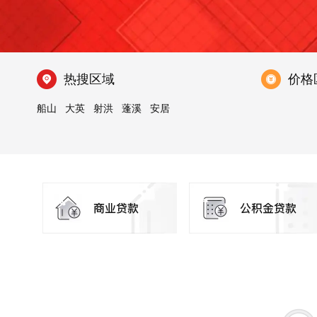
热搜区域
价格
船山
大英
射洪
蓬溪
安居