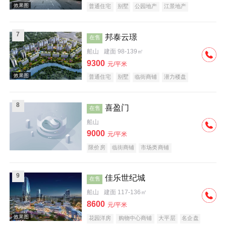
普通住宅
别墅
公园地产
江景地产
效果图
7
邦泰云璟
在售
船山
建面 98-139㎡
9300
元/平米
普通住宅
别墅
临街商铺
潜力楼盘
江景地产
效果图
8
喜盈门
在售
船山
9000
元/平米
限价房
临街商铺
市场类商铺
9
佳乐世纪城
在售
效果图
船山
建面 117-136㎡
8600
元/平米
花园洋房
购物中心商铺
大平层
名企盘