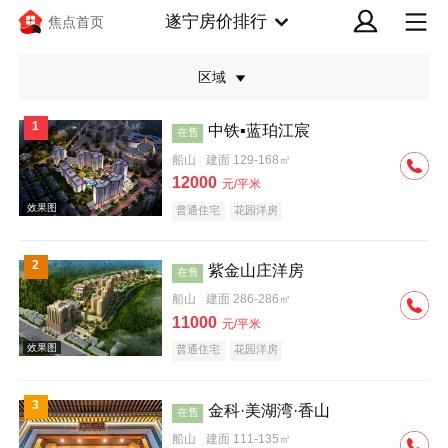
遂宁房价排行
焦点首页
区域
1
中铁▪蓝珀江宸
在售
船山
建面 129-168㎡
12000
元/平米
普通住宅
花园洋房
效果图
2
紫金山庄洋房
在售
船山
建面 286-286㎡
11000
元/平米
普通住宅
花园洋房
3
金科·美湖湾·香山
在售
效果图
船山
建面 111-135㎡