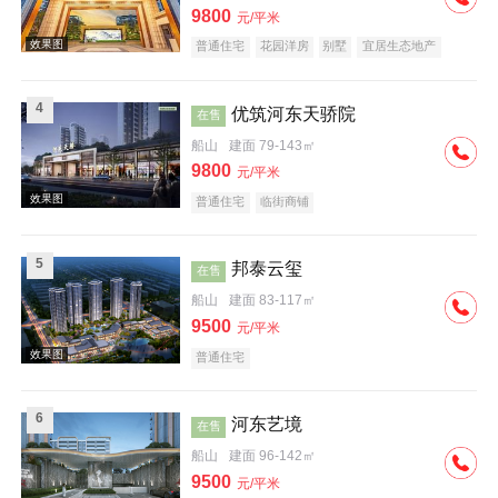
9800
元/平米
普通住宅
花园洋房
别墅
宜居生态地产
4
优筑河东天骄院
在售
船山
建面 79-143㎡
效果图
9800
元/平米
普通住宅
临街商铺
5
邦泰云玺
在售
船山
建面 83-117㎡
9500
元/平米
效果图
普通住宅
6
河东艺境
在售
船山
建面 96-142㎡
9500
元/平米